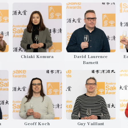
Chiaki Komura
David Laurence
E
Barnett
n
Geoff Koch
Guy Vaillant