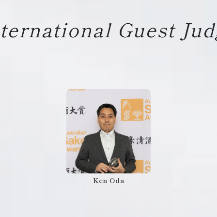
ternational
Guest Jud
Ken Oda