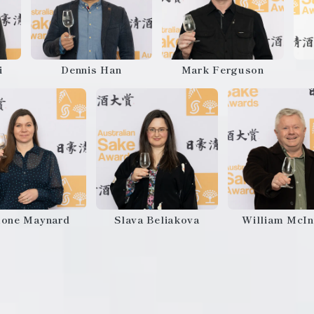
i
Dennis Han
Mark Ferguson
mone Maynard
Slava Beliakova
William McIn