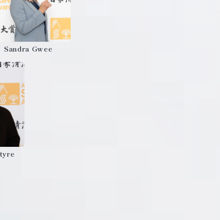
Sandra Gwee
tyre