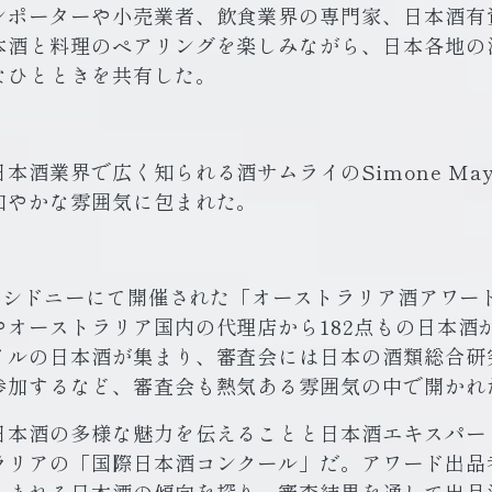
ンポーターや小売業者、飲食業界の専門家、日本酒有
本酒と料理のペアリングを楽しみながら、日本各地の
なひとときを共有した。
本酒業界で広く知られる酒サムライのSimone May
和やかな雰囲気に包まれた。
日にシドニーにて開催された「オーストラリア酒アワード 
やオーストラリア国内の代理店から182点もの日本酒
イルの日本酒が集まり、審査会には日本の酒類総合研
参加するなど、審査会も熱気ある雰囲気の中で開かれ
日本酒の多様な魅力を伝えることと日本酒エキスパー
ラリアの「国際日本酒コンクール」だ。アワード出品