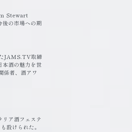
tewart
と今後の市場への期
AMS.TV取締
、日本酒の魅力を世
関係者、酒アワ
ラリア酒フェステ
スも設けられた。