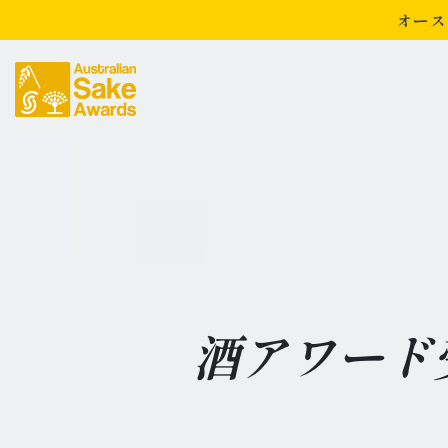
オース
酒アワード