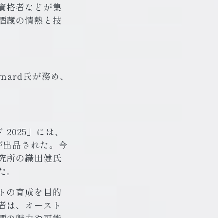
資格者などが集
酒蔵の情熱と技
nard氏が務め、
2025」には、
が出品された。今
究所の織田健氏
た。
トの育成を目的
者は、オースト