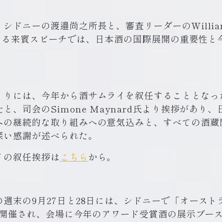
ドニーの渡邉尚之所長と、審査リーダーのWilliam S
氏による来賓スピーチでは、日本酒の国際展開の重要性
りには、今年から酒サムライを叙任することとなったJ
と、司会のSimone Maynard氏より挨拶があり
への継続的な取り組みへの意気込みと、すべての酒蔵
深い感謝が述べられた。
イの叙任挨拶は
こちら
から。
週末の9月27日と28日には、シドニーで「オースト
」も開催され、会場に今年のアワード受賞酒の展示ブー