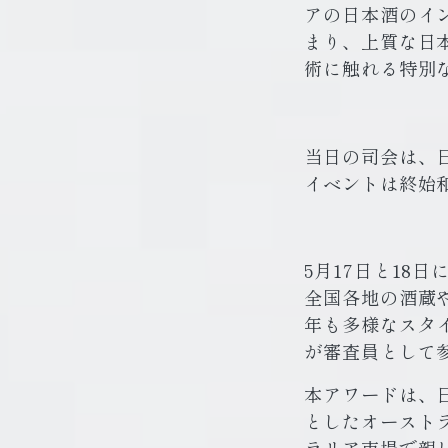
アの日本酒のイ
まり、上質な日
術に触れる特別
当日の司会は、日
イベントは終始
5月17日と18
全国各地の酒蔵
年も多様なスタ
が審査員として
本アワードは、
としたオースト