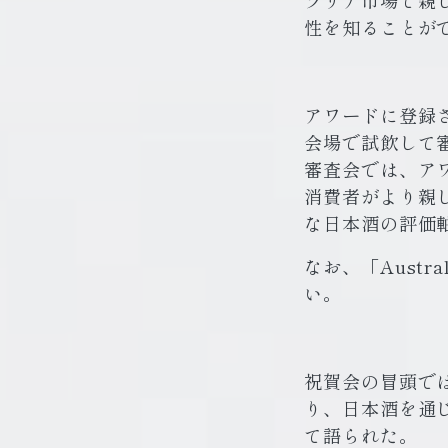
ラリア市場で親
性を知ることが
アワードに登録
会場で試飲して
審査会では、ア
消費者がより親
な日本酒の評価
なお、「Austral
い。
祝賀会の冒頭で
り、日本酒を通
て語られた。